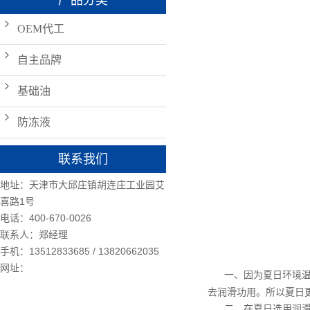
产品分类
OEM代工
自主品牌
基础油
防冻液
联系我们
地址：天津市大邱庄镇胡连庄工业园艾
喜路1号
电话：400-670-0026
联系人：郑经理
手机：13512833685 / 13820662035
网址：
一、因为夏日环境温度
去润滑功用。所以夏日
二、在夏日选用
润